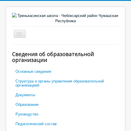
Включить/
выключить
навигацию
Главная
Сведения об образовательной
Новости
организации
Объявления
Основные сведения
Точка Роста
Структура и органы управления образовательной
организацией
Электронный дневник
Документы
Моя школа
Образование
Руководство
Педагогический состав