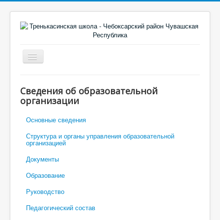
Включить/
выключить
навигацию
Главная
Сведения об образовательной
Новости
организации
Объявления
Основные сведения
Точка Роста
Структура и органы управления образовательной
организацией
Электронный дневник
Документы
Моя школа
Образование
Руководство
Педагогический состав